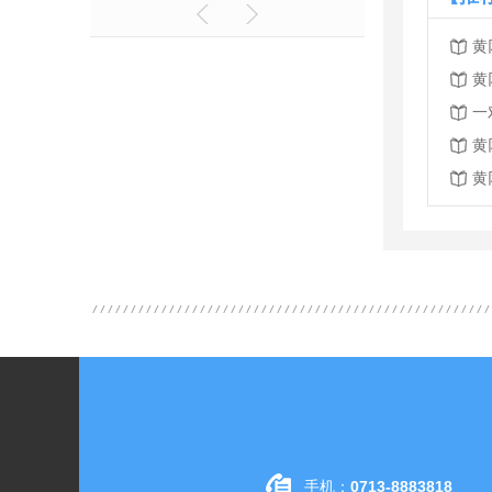
黄
黄
一
黄
黄
手机：
0713-8883818