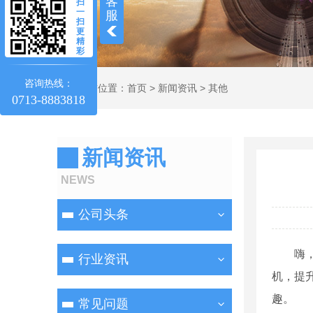
客
扫
一
服
扫
更
精
彩
咨询热线：
当前位置：
首页
>
新闻资讯
>
其他
0713-8883818
新闻资讯
NEWS
公司头条
嗨
行业资讯
机，提
趣。
常见问题