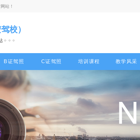
方网站！
安驾校）
站
B
证
驾
照
C
证
驾
照
培
训
课
程
教
学
风
采