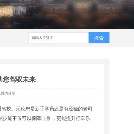
搜索
助您驾驭未来
二维码分享
通驾校。无论您是新手学员还是有经验的老司
驶技能不仅可以保障自身 ，更能提升行车乐