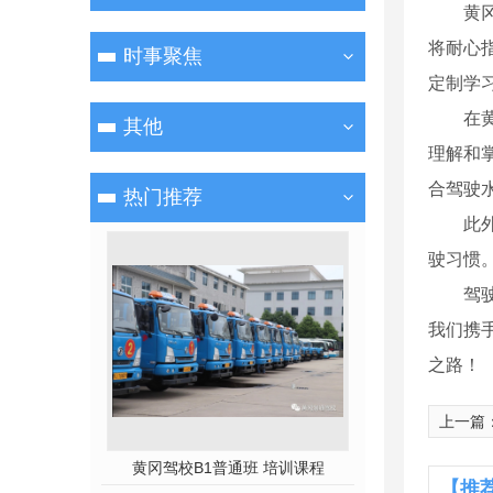
黄
将耐心
时事聚焦
定制学
在
其他
理解和
合驾驶
热门推荐
此
驶习惯
驾
我们携
之路！
上一篇
班 培训课程
黄冈A3驾照考试普通班 培训课程
黄冈A2驾照
【推