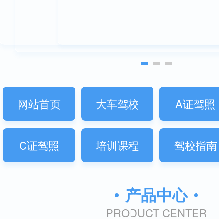
网站首页
大车驾校
A证驾照
C证驾照
培训课程
驾校指南
产品中心
PRODUCT CENTER