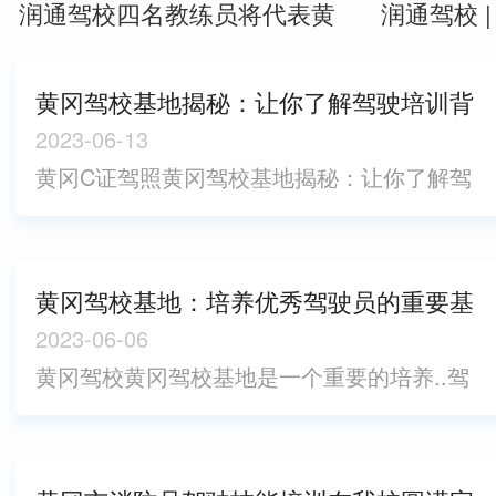
润通驾校四名教练员将代表黄
润通驾校 |
冈市参加省级职业技能赛事
研
黄冈驾校基地揭秘：让你了解驾驶培训背
后的颠覆性改变。
2023-06-13
黄冈C证驾照黄冈驾校基地揭秘：让你了解驾
驶培训背后的颠覆性改变近年来，随着交通
出行的日益普及和城市化进程的加快，驾驶
培训也成为越来越多人的选择。而在这其
黄冈驾校基地：培养优秀驾驶员的重要基
中，黄冈驾校基地则以其独特的教学模式和..
地。
2023-06-06
的设施...
黄冈驾校黄冈驾校基地是一个重要的培养..驾
驶员的基地，它位于湖北省黄冈市。该基地
拥有现代化的教学设施和专业的师资力量，
为学员提供全方位的驾驶培训服务。首先，