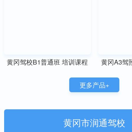
黄冈驾校B1普通班 培训课程
黄冈A3驾
更多产品+
黄冈市润通驾校