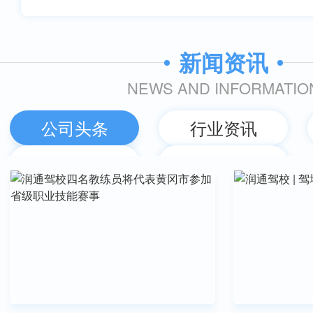
新闻资讯
NEWS AND INFORMATIO
公司头条
行业资讯
时事聚焦
其他