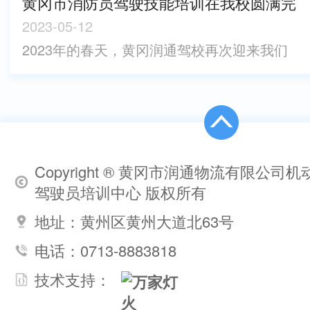
黄冈市消防员驾驶技能培训在我校圆满完
黄冈驾校基地注重培养驾驶员的安全意识和
成
2023-05-12
规范驾驶技能。在教学中，基地强调道路交
2023年的春天，黄冈润通驾校再次迎来我们
通法规及驾驶安全常识，并通过实际操作演
的“老朋友”——黄冈市消防救援支队的消防员
练，让学员更好地掌握驾驶技能。此外，基
战士们！28名消防战士，排着整齐划一的队
地还设有模拟...
伍，迈着铿锵有力的步伐，走进黄冈润通驾
校报名大厅，有序办理学车报名手续。对这
批肩负着国家光荣使命的学员，润通驾校予
Copyright ® 黄冈市润通物流有限公司机
以高度重视，驾校领导指示：全面保障黄冈
驾驶员培训中心 版权所有
市消防救援支队消防战士的驾考服务，尤其
地址：黄州区黄州大道北63号
在教学...
电话：0713-8883818
技术支持：